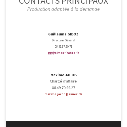
CONTACTS PRINCIPAUX
Production adaptée à la demande
Guillaume GIBOZ
Directeur Général
06.37.87.90.71
gg@simex-france.fr
Maxime JACOB
Chargé d’affaire
06.49.70.99.27
maxime.jacob@simex.ch