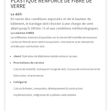
PLASTIQUE RENFORCÉ DE FIBRE DE
VERRE
Le défi
En raison des conditions exposées et de la hauteur du
bâtiment, le bardage doit résister à une charge de vent
allant jusqu’à 180 km / h et aux conditions météorologiques.
La solution SIMEX
Les différentes antennes disponibles sur le site ont été habillées de nouveaux
caches en fibre de verre radio-transparents. Une base en acier robuste est
utilisée pour une fixation sûre.
client
Opérateur de téléphonie mobile national suisses.
Prestations de service
Calculs de stabilité, statique et charge de vent, travaux de construction et de
fabrication, mise en œuvre.
Catégorie
Calculs & études, composites, développement & construction,
implémentation, intégration de systèmes radio mobiles.