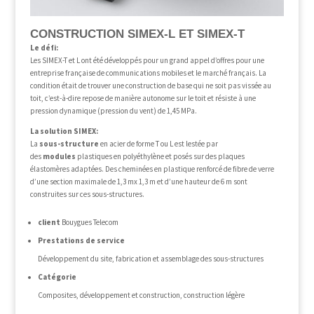
CONSTRUCTION SIMEX-L ET SIMEX-T
Le défi:
Les SIMEX-T et L ont été développés pour un grand appel d’offres pour une
entreprise française de communications mobiles et le marché français. La
condition était de trouver une construction de base qui ne soit pas vissée au
toit, c’est-à-dire repose de manière autonome sur le toit et résiste à une
pression dynamique (pression du vent) de 1,45 MPa.
La solution SIMEX:
La
sous-structure
en acier de forme T ou L est lestée par
des
modules
plastiques en polyéthylène et posés sur des plaques
élastomères adaptées. Des cheminées en plastique renforcé de fibre de verre
d’une section maximale de 1,3 mx 1,3 m et d’une hauteur de 6 m sont
construites sur ces sous-structures.
client
Bouygues Telecom
Prestations de service
Développement du site, fabrication et assemblage des sous-structures
Catégorie
Composites, développement et construction, construction légère